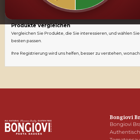
Einkaufsliste
Erstellen und benennen Sie Einkaufslisten nach Ihrer Wahl.
Produkte vergleichen
Vergleichen Sie Produkte, die Sie interessieren, und wählen Sie
besten passen.
Ihre Registrierung wird uns helfen, besser zu verstehen, wonach
Bongiovi B
Bongiovi Br
Authentische
Tomatensau