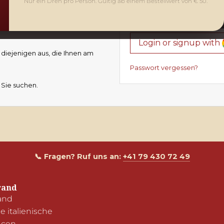
Nur ein Dreh pro Person. Gültig ab einem Bestellwert von € 50.
Einloggen
Neuer
Login or signup with
 diejenigen aus, die Ihnen am
Passwort vergessen?
 Sie suchen.
📞 Fragen? Ruf uns an:
+41 79 430 72 49
rand
and

 italienische 
cen
