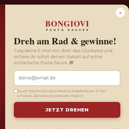
PTE & BLOG
FAN SHOP
ÜBER UNS
SPEN
×
BONGIOVI
PASTA SAUCES
Dreh am Rad &
gewinne!
Trag deine E-Mail ein, dreh das Glücksrad und
Mein Profil
sichere dir sofort deinen Rabatt auf echte
sizilianische Pasta-Sauce. 🎁
Minuten.
Bitte geben Sie Ihre E-
E-Mail
n Vorteilen und
Ja, ich möchte Bongiovi-News & Angebote per E-Mail
itten sind.
erhalten. Abmeldung jederzeit möglich.
Passwort
JETZT DREHEN
n Sie wiederkehrende
Erinnerung