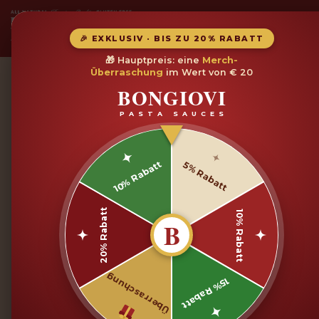
Skip to main content
SAUCEN SHOP
REZE
🎉 EXKLUSIV · BIS ZU 20% RABATT
🎁 Hauptpreis: eine
Merch-
Überraschung
im Wert von € 20
BONGIOVI
PASTA SAUCES
Onlineshop
10% Rabatt
5% Rabatt
Erstelle Deinen eigenen
Profil
in weniger als zwei 
Onlineshop
20% Rabatt
10% Rabatt
Angemeldete Benutzer können in unserem Online-Shop mit alle
B
Sonderangeboten einkaufen, die auf Ihren Geschmack zugeschn
Rechnungen
Überraschung
15% Rabatt
Überprüfen Sie jederzeit Ihre Bestellgeschichte und verwalte
Bestellungen.