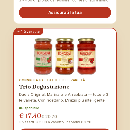
3 × 400 g · pronto da regalare · confezionato a mano
Assicurati la tua
⭐ Più venduto
CONSIGLIATO · TUTTE E 3 LE VARIETÀ
Trio Degustazione
Dad's Original, Marinara e Arrabbiata — tutte e 3
le varietà. Con ricettario. L'inizio più intelligente.
Disponibile
€ 17.40
€ 20.70
3 vasetti · € 5.80 a vasetto · risparmi € 3.20