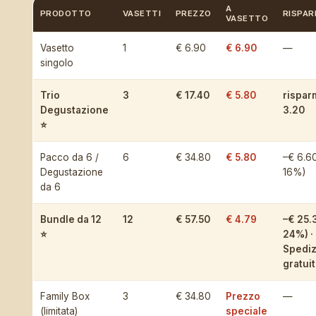
A
PRODOTTO
VASETTI
PREZZO
RISPAR
VASETTO
Vasetto
1
€ 6.90
€ 6.90
—
singolo
Trio
3
€ 17.40
€ 5.80
rispar
Degustazione
3.20
⭐
Pacco da 6 /
6
€ 34.80
€ 5.80
–€ 6.60
Degustazione
16%)
da 6
Bundle da 12
12
€ 57.50
€ 4.79
–€ 25.
⭐
24%) ·
Spedi
gratui
Family Box
3
€ 34.80
Prezzo
—
(limitata)
speciale