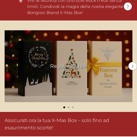
Vivi le festività con uno stile Rock'n'Roll senza
limiti. Condividi la magia della nostra elegante
Bongiovi Brand X-Mas Box!
Regali esclusivi
Assicurati ora la tua X-Mas Box – solo fino ad
esaurimento scorte!