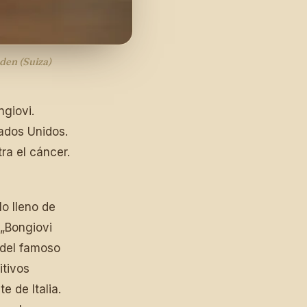
den (Suiza)
ngiovi.
ados Unidos.
ra el cáncer.
o lleno de
 „Bongiovi
 del famoso
itivos
e de Italia.