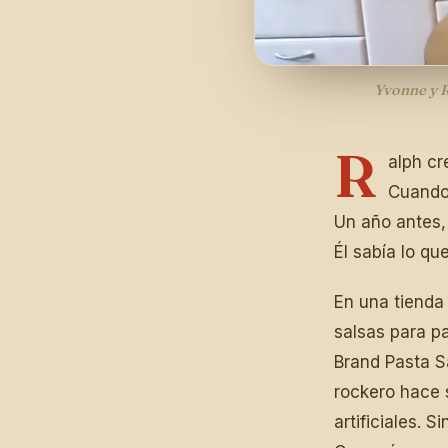
Yvonne y R
R
alph cr
Cuando 
Un año antes,
Él sabía lo qu
En una tienda
salsas para pa
Brand Pasta S
rockero hace s
artificiales. 