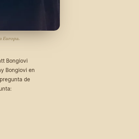
ra Europa.
tt Bongiovi
ny Bongiovi en
 pregunta de
unta: