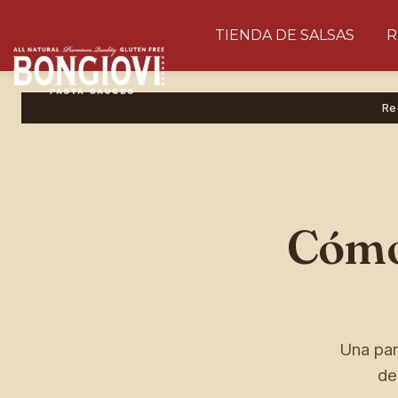
Skip to main content
TIENDA DE SALSAS
R
🎉 EXKLUSIV · BIS ZU 20% RABATT
🎁 Hauptpreis: eine
Merch-
Re
Überraschung
im Wert von € 20
BONGIOVI
PASTA SAUCES
Cómo
10% Rabatt
5% Rabatt
20% Rabatt
10% Rabatt
B
Una par
Überraschung
de
15% Rabatt