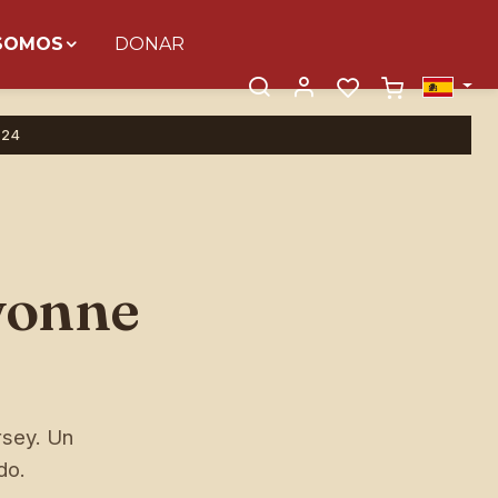
 SOMOS
DONAR
 24
vonne
rsey. Un
do.