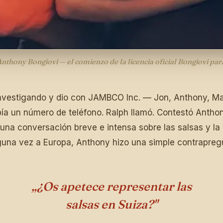
nthony Bongiovi — el comienzo de la licencia oficial Bongiovi pa
investigando y dio con JAMBCO Inc. — Jon, Anthony, Ma
a un número de teléfono. Ralph llamó. Contestó Antho
 una conversación breve e intensa sobre las salsas y la
alguna vez a Europa, Anthony hizo una simple contrapreg
„¿Os apetece representar las
salsas en Suiza?"