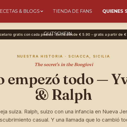
ECETAS & BLOGS
TIENDA DE FANS
QUIENES
×
BONGIOVI
PASTA SAUCES
GUTSCHEIN
cetario gratis con cada pedido · Envío desde € 5.90 – gratis a partir de €
Dreh am Rad &
gewinne!
NUESTRA HISTORIA · SCIACCA, SICILIA
Trag deine E-Mail ein, dreh das Glücksrad und
The secret's in the Bongiovi
sichere dir sofort deinen Rabatt auf echte
 empezó todo — Y
sizilianische Pasta-Sauce. 🎁
& Ralph
Ja, ich möchte Bongiovi-News & Angebote per E-Mail
erhalten. Abmeldung jederzeit möglich.
eja suiza. Ralph, suizo con una infancia en Nueva Je
scubrimiento casual. Y una llamada que lo cambió to
JETZT DREHEN