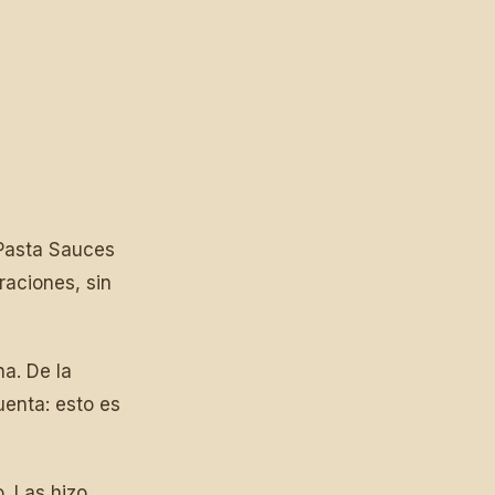
 Pasta Sauces
raciones, sin
a. De la
uenta: esto es
. Las hizo