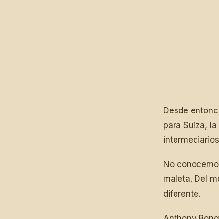
Desde entonce
para Suiza, la
intermediario
No conocemos 
maleta. Del m
diferente.
Anthony Bongi