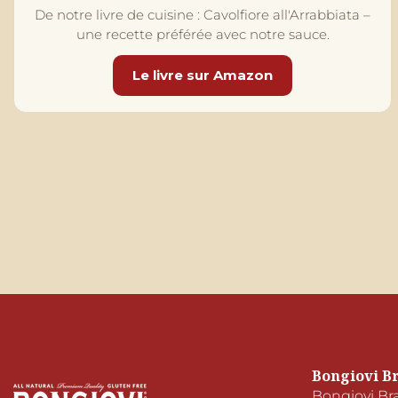
De notre livre de cuisine : Cavolfiore all'Arrabbiata –
une recette préférée avec notre sauce.
Le livre sur Amazon
Bongiovi B
Bongiovi Br