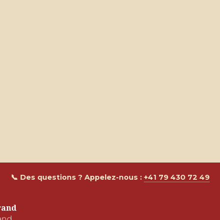
📞 Des questions ? Appelez-nous :
+41 79 430 72 49
rand
and
