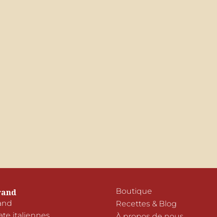
Boutique
rand
nd

Recettes & Blog
e italiennes 
À propos de nous