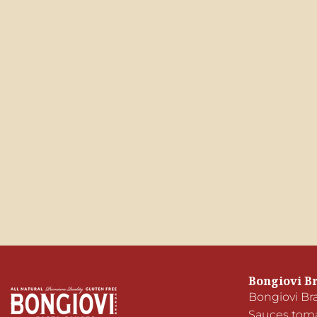
Bongiovi B
Bongiovi Bra
Sauces tomat