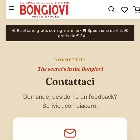
Skip to main content
🎁 Ricettario gratis con ogni ordine · 🚚 Spedizione da € 5.90
– gratis da € 24
CONNETTITI
The secret's in the Bongiovi
Contattaci
Domande, desideri o un feedback?
Scrivici, con piacere.