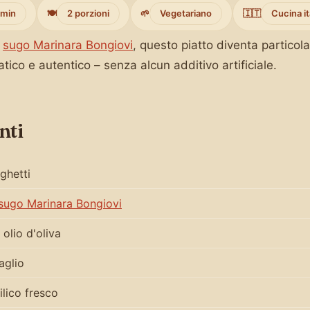
 min
🍽️
2 porzioni
🌱
Vegetariano
🇮🇹
Cucina it
e
sugo Marinara Bongiovi
, questo piatto diventa partico
atico e autentico – senza alcun additivo artificiale.
nti
ghetti
sugo Marinara Bongiovi
 olio d'oliva
aglio
ilico fresco