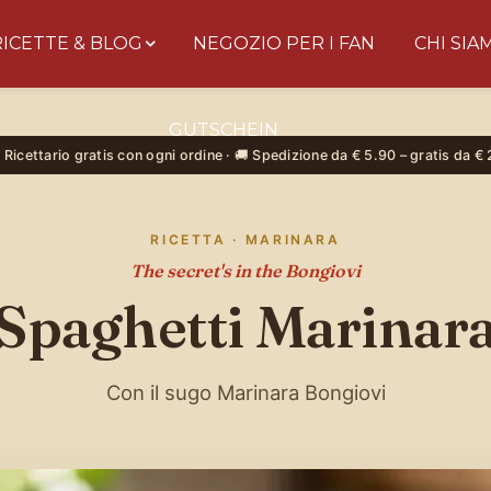
RICETTE & BLOG
NEGOZIO PER I FAN
CHI SIA
BONGIOVI
GUTSCHEIN
PASTA SAUCES
 Ricettario gratis con ogni ordine · 🚚 Spedizione da € 5.90 – gratis da €
Dreh am Rad &
gewinne!
RICETTA · MARINARA
Trag deine E-Mail ein, dreh das Glücksrad und
The secret's in the Bongiovi
sichere dir sofort deinen Rabatt auf echte
Spaghetti Marinar
sizilianische Pasta-Sauce. 🎁
Con il sugo Marinara Bongiovi
Ja, ich möchte Bongiovi-News & Angebote per E-Mail
erhalten. Abmeldung jederzeit möglich.
JETZT DREHEN