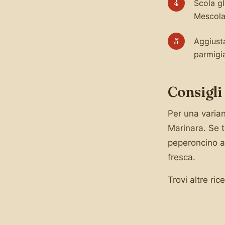
Scola gl
Mescola
Aggiusta
parmigi
Consigli
Per una varian
Marinara. Se t
peperoncino a
fresca.
Trovi altre ric