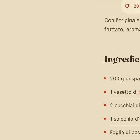
⏱️
20
Con l'original
fruttato, arom
Ingredie
200 g di spa
1 vasetto di
2 cucchiai di
1 spicchio d'
Foglie di bas