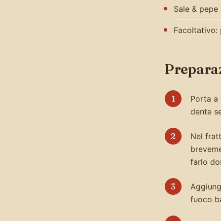
Sale & pepe
Facoltativo:
Prepara
Porta a 
dente se
Nel frat
brevemen
farlo do
Aggiungi
fuoco ba