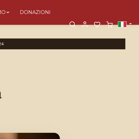
MO
DONAZIONI
×
 24
a