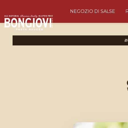
NEGOZIO DI SALSE
Skip to main content
🎉 EXKLUSIV · BIS ZU 20% RABATT
🎁 Hauptpreis: eine
Merch-
🎁
Überraschung
im Wert von € 20
BONGIOVI
PASTA SAUCES
10% Rabatt
5% Rabatt
20% Rabatt
10% Rabatt
B