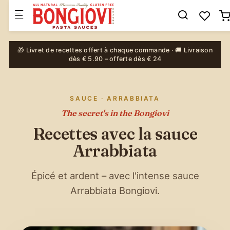
Skip to main content
🎁 Livret de recettes offert à chaque commande · 🚚 Livraison
dès € 5.90 – offerte dès € 24
SAUCE · ARRABBIATA
The secret's in the Bongiovi
Recettes avec la sauce
Arrabbiata
Épicé et ardent – avec l'intense sauce
Arrabbiata Bongiovi.