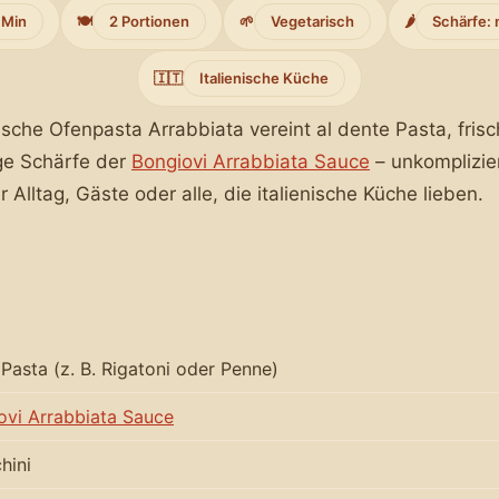
 Min
🍽️
2 Portionen
🌱
Vegetarisch
🌶️
Schärfe: 
🇮🇹
Italienische Küche
ische Ofenpasta Arrabbiata vereint al dente Pasta, fri
ige Schärfe der
Bongiovi Arrabbiata Sauce
– unkomplizie
r Alltag, Gäste oder alle, die italienische Küche lieben.
Pasta (z. B. Rigatoni oder Penne)
ovi Arrabbiata Sauce
hini