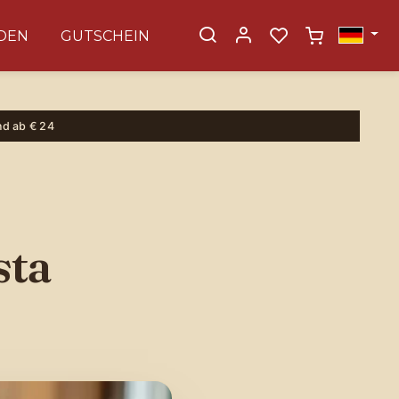
DEN
GUTSCHEIN
×
nd ab € 24
sta