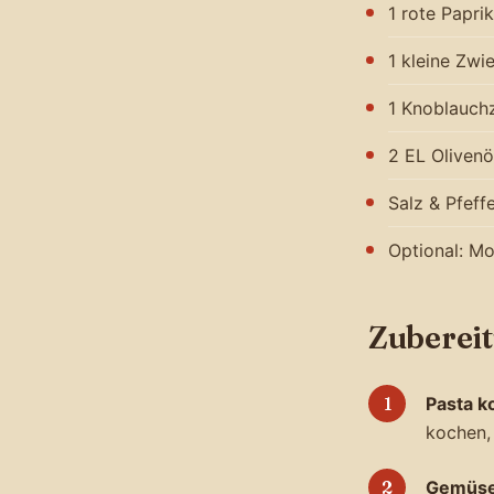
1 rote Papri
1 kleine Zwi
1 Knoblauch
2 EL Olivenö
Salz & Pfeff
Optional: Mo
Zuberei
Pasta k
kochen, 
Gemüse 