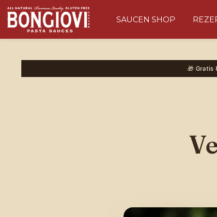
SAUCEN SHOP
REZE
Skip to main content
🎉 EXKLUSIV · BIS ZU 20% RABATT
🎁 Hauptpreis: eine
Merch-
🎁 Gratis
Überraschung
im Wert von € 20
BONGIOVI
PASTA SAUCES
Ve
10% Rabatt
5% Rabatt
20% Rabatt
10% Rabatt
B