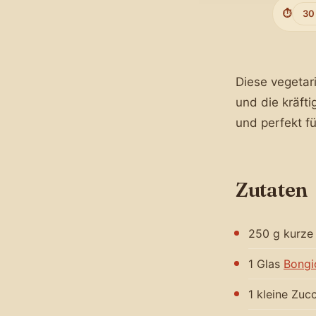
⏱️
30
Diese vegetar
und die kräft
und perfekt fü
Zutaten
250 g kurze 
1 Glas
Bongi
1 kleine Zucc