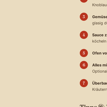
Knoblau
Gemüse
glasig d
Sauce 
köcheln 
Ofen vo
Alles m
Optiona
Überba
Kräutern