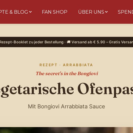
PTE & BLOG
FAN SHOP
ÜBER UNS
SPEN
BONGIOVI
PASTA SAUCES
 Rezept-Booklet zu jeder Bestellung · 🚚 Versand ab € 5.90 – Gratis Versa
Dreh am Rad &
gewinne!
REZEPT · ARRABBIATA
Trag deine E-Mail ein, dreh das Glücksrad und
The secret's in the Bongiovi
sichere dir sofort deinen Rabatt auf echte
getarische Ofenpa
sizilianische Pasta-Sauce. 🎁
Mit Bongiovi Arrabbiata Sauce
Ja, ich möchte Bongiovi-News & Angebote per E-Mail
erhalten. Abmeldung jederzeit möglich.
JETZT DREHEN