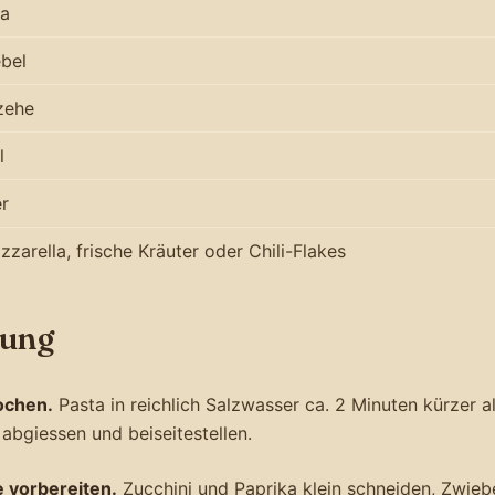
ka
ebel
zehe
l
er
zzarella, frische Kräuter oder Chili-Flakes
tung
ochen.
Pasta in reichlich Salzwasser ca. 2 Minuten kürzer al
abgiessen und beiseitestellen.
vorbereiten.
Zucchini und Paprika klein schneiden, Zwiebe