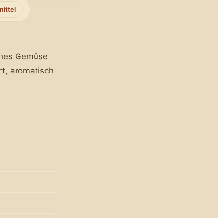
mittel
sches Gemüse
rt, aromatisch