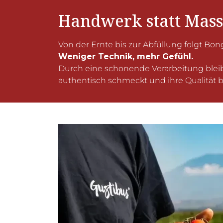
Handwerk statt Mas
Von der Ernte bis zur Abfüllung folgt Bong
Weniger Technik, mehr Gefühl.
Durch eine schonende Verarbeitung bleibe
authentisch schmeckt und ihre Qualität 