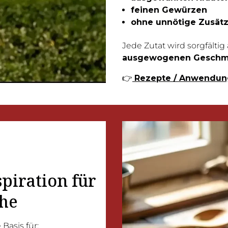
feinen Gewürzen
ohne unnötige Zusät
Jede Zutat wird sorgfälti
ausgewogenen Gesch
👉
Rezepte / Anwendun
spiration für
he
Basis für: