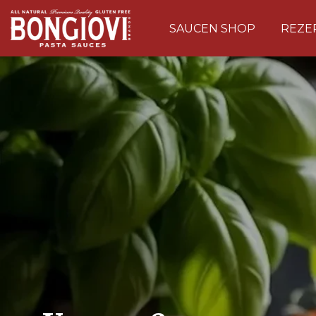
Skip to main content
SAUCEN SHOP
REZE
🎉 EXKLUSIV · BIS ZU 20% RABATT
🎁 Hauptpreis: eine
Merch-
Überraschung
im Wert von € 20
BONGIOVI
PASTA SAUCES
10% Rabatt
5% Rabatt
20% Rabatt
10% Rabatt
B
Überraschung
15% Rabatt