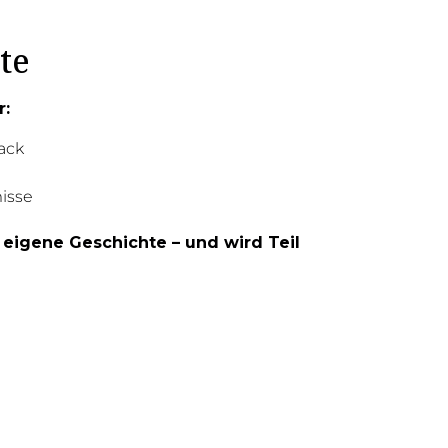
te
r:
ack
isse
 eigene Geschichte – und wird Teil