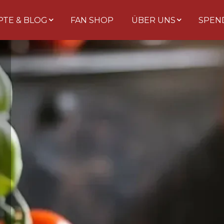
PTE & BLOG
FAN SHOP
ÜBER UNS
SPEN
×
BONGIOVI
PASTA SAUCES
Dreh am Rad & gewinne!
Trag deine E-Mail ein, dreh das Glücksrad und
sichere dir sofort deinen Rabatt auf echte
sizilianische Pasta-Sauce. 🎁
Ja, ich möchte Bongiovi-News & Angebote per E-Mail
erhalten. Abmeldung jederzeit möglich.
JETZT DREHEN