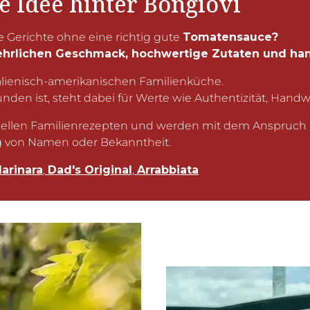
ie Idee hinter Bongiovi
e Gerichte ohne eine richtig gute
Tomatensauce?
hrlichen Geschmack, hochwertige Zutaten und hand
talienisch-amerikanischen Familienküche.
unden ist, steht dabei für Werte wie Authentizität, Hand
nellen Familienrezepten und werden mit dem Anspruch 
g von Namen oder Bekanntheit.
arinara
,
Dad's Original
,
Arrabbiata