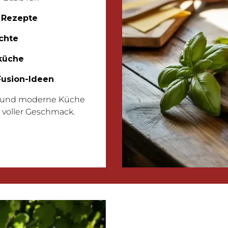
e Rezepte
chte
küche
 Fusion-Ideen
on und moderne Küche
d voller Geschmack.