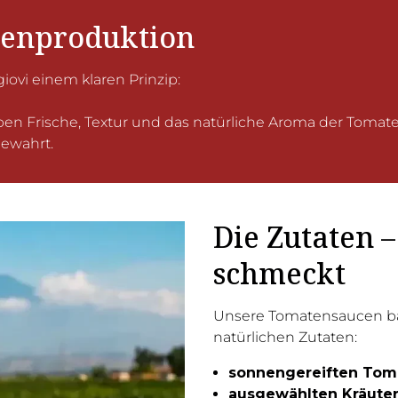
senproduktion
iovi einem klaren Prinzip:
n Frische, Textur und das natürliche Aroma der Tomaten 
bewahrt.
Die Zutaten –
schmeckt
Unsere Tomatensaucen bas
natürlichen Zutaten:
sonnengereiften Tom
ausgewählten Kräute