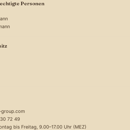
echtigte Personen
mann
lmann
itz
l-group.com
430 72 49
ontag bis Freitag, 9.00–17.00 Uhr (MEZ)