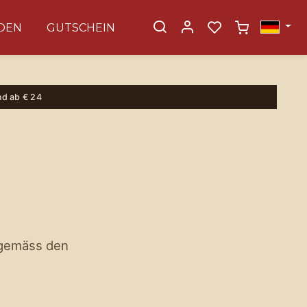
DEN
GUTSCHEIN
nd ab € 24
gemäss den