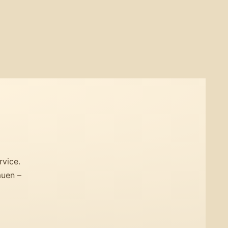
rvice.
auen –