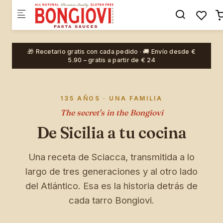
Skip to main content
×
🎉 EXKLUSIV · BIS ZU 20% RABATT
🎁 Hauptpreis: eine
Merch-
🎁 Recetario gratis con cada pedido · 🚚 Envío desde €
Überraschung
im Wert von € 20
5.90 – gratis a partir de € 24
10% Rabatt
5% Rabatt
135 AÑOS · UNA FAMILIA
20% Rabatt
10% Rabatt
The secret's in the Bongiovi
B
De Sicilia a tu cocina
Überraschung
15% Rabatt
Una receta de Sciacca, transmitida a lo
largo de tres generaciones y al otro lado
del Atlántico. Esa es la historia detrás de
cada tarro Bongiovi.
BONGIOVI
PASTA SAUCES