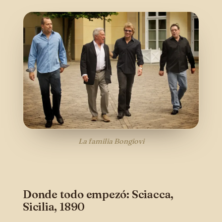
Dreh am Rad & gewinne!
Trag deine E-Mail ein, dreh das Glücksrad und
sichere dir sofort deinen Rabatt auf echte
sizilianische Pasta-Sauce. 🎁
Ja, ich möchte Bongiovi-News & Angebote per E-Mail
erhalten. Abmeldung jederzeit möglich.
JETZT DREHEN
La familia Bongiovi
Nur ein Dreh pro Person. Gültig ab einem Bestellwert von €
50.
Donde todo empezó: Sciacca,
Sicilia, 1890